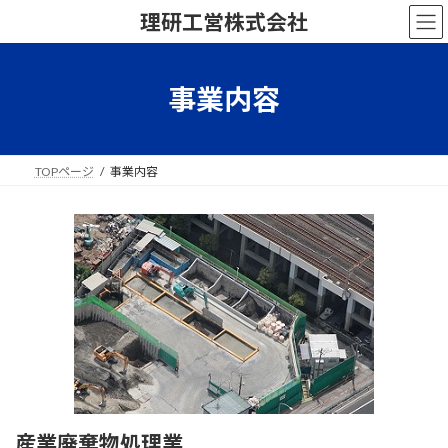
コ
ナ
理研工営株式会社
ン
ビ
テ
ゲ
ン
ー
ツ
シ
事業内容
へ
ョ
ス
ン
キ
に
ッ
移
TOPページ
事業内容
プ
動
産業廃棄物処理業