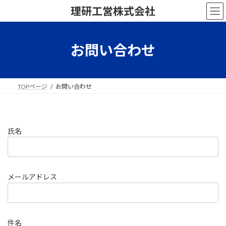
コ
ナ
理研工営株式会社
ン
ビ
テ
ゲ
ン
ー
ツ
シ
お問い合わせ
へ
ョ
ス
ン
キ
に
ッ
移
TOPページ
お問い合わせ
プ
動
氏名
メールアドレス
件名