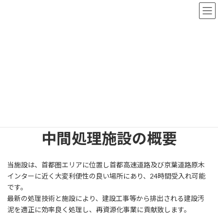
コ
ナ
理研工営株式会社
ン
ビ
テ
ゲ
ン
ー
ツ
シ
施設案内
へ
ョ
ス
ン
キ
に
ッ
移
TOPページ
施設案内
プ
動
中間処理施設の概要
当施設は、首都圏エリアに位置し首都高速道路及び京葉道路原木
インターに近く大変利便性の良い場所にあり、24時間受入れ可能
です。
最新の処理技術と施設により、建設工事等から排出される建設汚
泥を適正に効率良く処理し、再資源化事業に貢献致します。