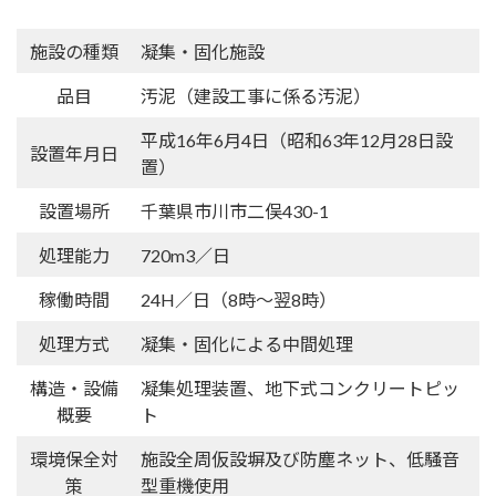
施設の種類
凝集・固化施設
品目
汚泥（建設工事に係る汚泥）
平成16年6月4日（昭和63年12月28日設
設置年月日
置）
設置場所
千葉県市川市二俣430-1
処理能力
720m3／日
稼働時間
24H／日（8時～翌8時）
処理方式
凝集・固化による中間処理
構造・設備
凝集処理装置、地下式コンクリートピッ
概要
ト
環境保全対
施設全周仮設塀及び防塵ネット、低騒音
策
型重機使用